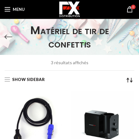
0
MENU
Matériel de tir de
confettis
Trié
3 résultats affichés
par
prix
SHOW SIDEBAR
croissant