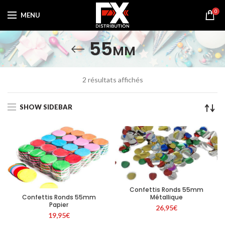
0
MENU
55mm
Trié
2 résultats affichés
par
prix
SHOW SIDEBAR
croissant
Confettis Ronds 55mm
Confettis Ronds 55mm
Métallique
Papier
26,95
€
19,95
€