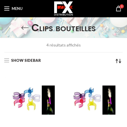
0
MENU
Clips bouteilles
Trié
4 résultats affichés
par
prix
SHOW SIDEBAR
croissant