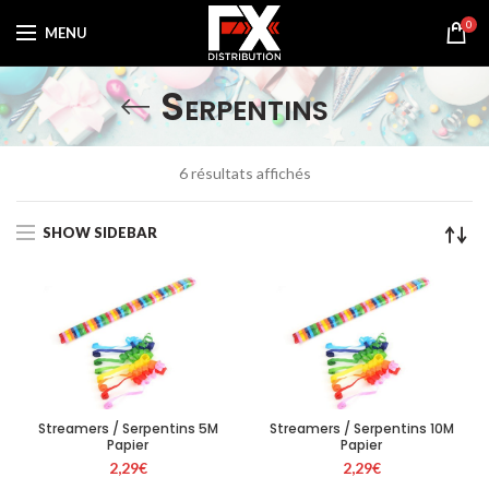
0
MENU
Serpentins
Trié
6 résultats affichés
par
prix
SHOW SIDEBAR
croissant
Streamers / Serpentins 5M
Streamers / Serpentins 10M
Papier
Papier
2,29
€
2,29
€