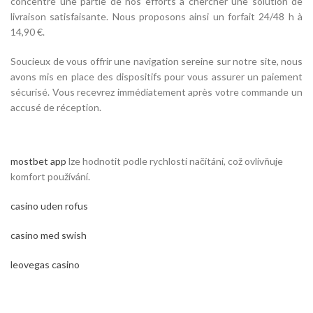
concentré une partie de nos efforts à chercher une solution de
livraison satisfaisante. Nous proposons ainsi un forfait 24/48 h à
14,90 €.
Soucieux de vous offrir une navigation sereine sur notre site, nous
avons mis en place des dispositifs pour vous assurer un paiement
sécurisé. Vous recevrez immédiatement après votre commande un
accusé de réception.
mostbet app
lze hodnotit podle rychlosti načítání, což ovlivňuje
komfort používání.
casino uden rofus
casino med swish
leovegas casino