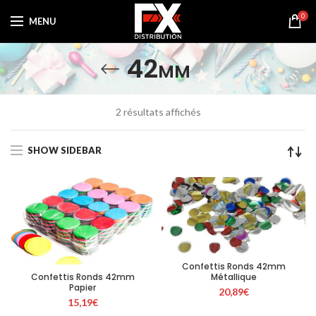
0
MENU
42mm
Trié
2 résultats affichés
par
prix
SHOW SIDEBAR
croissant
Confettis Ronds 42mm
Confettis Ronds 42mm
Métallique
Papier
20,89
€
15,19
€