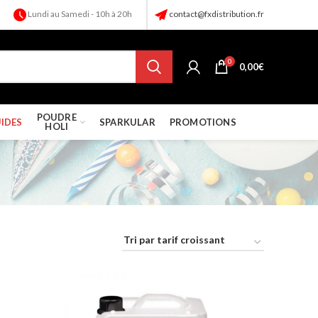
Lundi au Samedi - 10h à 20h
contact@fxdistribution.fr
0
0,00
€
POUDRE
UIDES
SPARKULAR
PROMOTIONS
HOLI