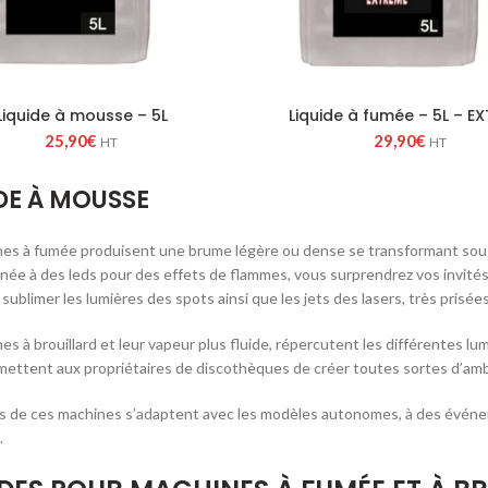
Liquide à mousse – 5L
Liquide à fumée – 5L – E
25,90
€
29,90
€
HT
HT
DE À MOUSSE
es à fumée produisent une brume légère ou dense se transformant sous c
binée à des leds pour des effets de flammes, vous surprendrez vos invit
ublimer les lumières des spots ainsi que les jets des lasers, très prisées
s à brouillard et leur vapeur plus fluide, répercutent les différentes lumi
rmettent aux propriétaires de discothèques de créer toutes sortes d’amb
 de ces machines s’adaptent avec les modèles autonomes, à des événem
.