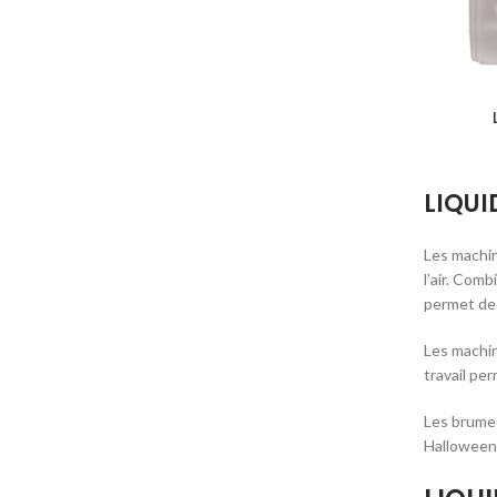
LIQUI
Les machin
l’air. Com
permet de s
Les machine
travail pe
Les brumes
Halloween