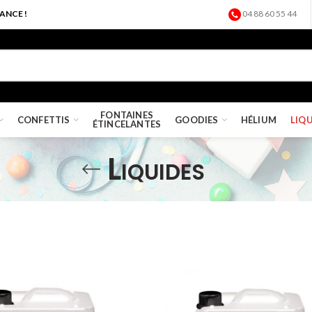
ANCE !
04 88 60 55 44
FONTAINES
CONFETTIS
GOODIES
HÉLIUM
LIQ
ÉTINCELANTES
Liquides