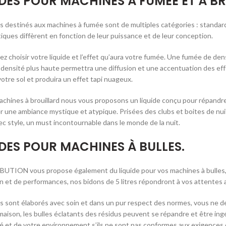
IDES POUR MACHINES À FUMÉE ET À B
es destinés aux machines à fumée sont de multiples catégories : standard,
tiques diffèrent en fonction de leur puissance et de leur conception.
z choisir votre liquide et l’effet qu’aura votre fumée. Une fumée de de
 densité plus haute permettra une diffusion et une accentuation des effe
votre sol et produira un effet tapi nuageux.
achines à brouillard nous vous proposons un liquide conçu pour répandre 
r une ambiance mystique et atypique. Prisées des clubs et boites de nui
ec style, un must incontournable dans le monde de la nuit.
IDES POUR MACHINES À BULLES.
UTION vous propose également du liquide pour vos machines à bulles, 
ion et de performances, nos bidons de 5 litres répondront à vos attentes a
es sont élaborés avec soin et dans un pur respect des normes, vous ne d
 maison, les bulles éclatants des résidus peuvent se répandre et être i
é et de votre environnement s’ils ne sont pas conformes aux exigences e