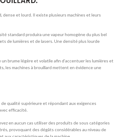
ROUILLARD.
 dense et lourd. Il existe plusieurs machines et leurs
nsité standard produira une vapeur homogène du plus bel
ts de lumières et de lasers. Une densité plus lourde
un brume légère et volatile afin d’accentuer les lumières et
ts, les machines à brouillard mettent en évidence une
de qualité supérieure et répondant aux exigences
vec efficacité.
evez en aucun cas utiliser des produits de sous catégories
ngérés, provoquant des dégâts considérables au niveau de
t aux caractéristiques de la machine.