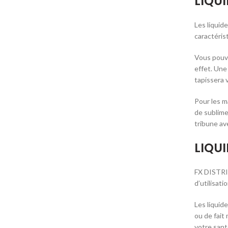
LIQU
Les liquid
caractéris
Vous pouve
effet. Une
tapissera 
Pour les m
de sublime
tribune av
LIQU
FX DISTRIB
d’utilisat
Les liquid
ou de fait
votre sant