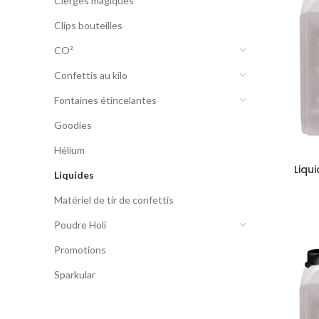
Cierges magiques
Clips bouteilles
CO²
Confettis au kilo
Fontaines étincelantes
Goodies
Hélium
Liqu
Liquides
Matériel de tir de confettis
Poudre Holi
Promotions
Sparkular