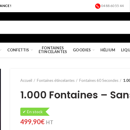
ANCE !
04 88 60 55 44
FONTAINES
CONFETTIS
GOODIES
HÉLIUM
LIQ
ÉTINCELANTES
Accueil
Fontaines étincelantes
Fontaines 60 Secondes
1.0
1.000 Fontaines – San
✔ En stock
499,90
€
HT