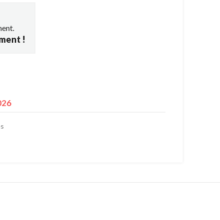
ment.
ement !
026
es