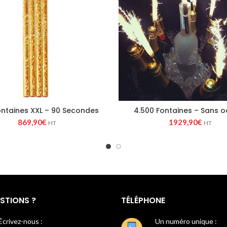
Fontaines XXL – 90 Secondes
4.500 Fontaines – Sans 
869,90
€
1929,90
€
HT
HT
STIONS ?
TÉLÉPHONE
Écrivez-nous :
Un numéro unique :