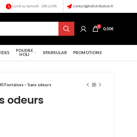
Lundi au Samedi - 10h à 20h
contact@fxdistribution.fr
0
0,00
€
POUDRE
UIDES
SPARKULAR
PROMOTIONS
HOLI
00 Fontaines – Sans odeurs
s odeurs