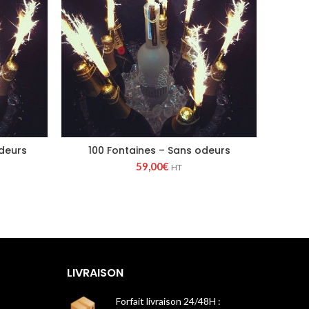
odeurs
100 Fontaines – Sans odeurs
96 
59,00
€
HT
LIVRAISON
Forfait livraison 24/48H :