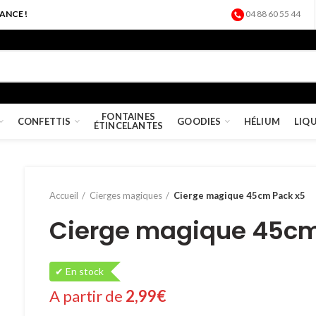
ANCE !
04 88 60 55 44
FONTAINES
CONFETTIS
GOODIES
HÉLIUM
LIQ
ÉTINCELANTES
Accueil
Cierges magiques
Cierge magique 45cm Pack x5
Cierge magique 45cm
✔ En stock
A partir de
2,99
€