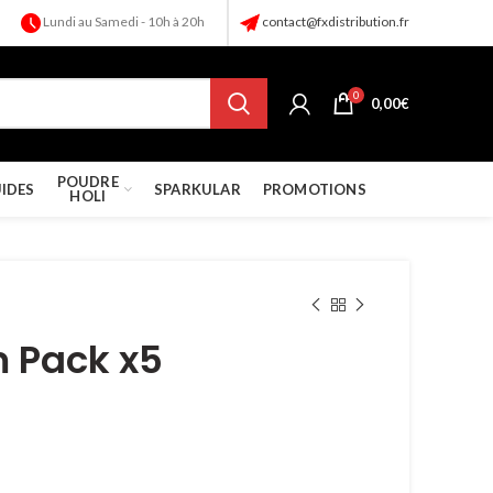
Lundi au Samedi - 10h à 20h
contact@fxdistribution.fr
0
0,00
€
POUDRE
UIDES
SPARKULAR
PROMOTIONS
HOLI
 Pack x5