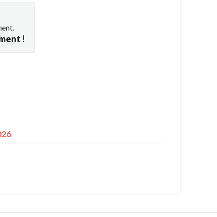
ment.
ement !
026