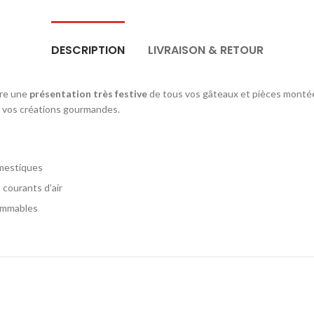
DESCRIPTION
LIVRAISON & RETOUR
tre une
présentation très festive
de tous vos gâteaux et pièces monté
r vos créations gourmandes.
omestiques
 courants d’air
lammables