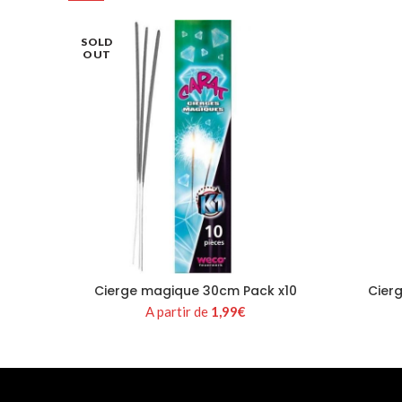
SOLD
OUT
Cierge magique 30cm Pack x10
Cier
A partir de
1,99
€