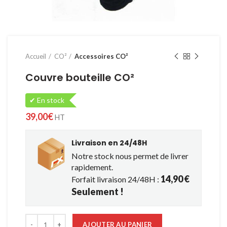
Accueil
CO²
Accessoires CO²
Couvre bouteille CO²
✔ En stock
39,00
€
HT
Livraison en 24/48H
Notre stock nous permet de livrer
rapidement.
14,90 €
Forfait livraison 24/48H :
Seulement !
quantité de Couvre bouteille CO²
AJOUTER AU PANIER